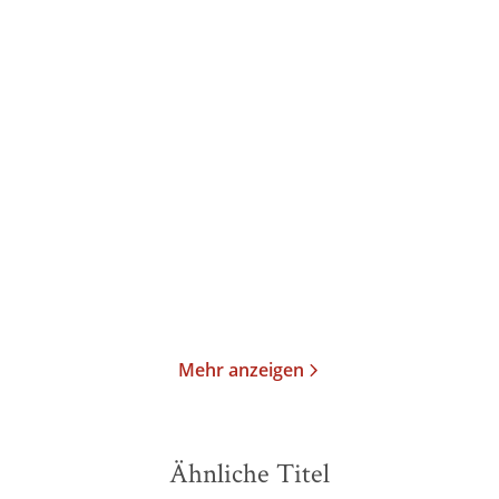
Linda Castillo
Linda Castillo
Brennendes Grab /
Zorniges Herz
Quälender Hass / ...
E-Book
Taschenbuch
16,99
€
*
12,99
€
*
Merken
Merken
Mehr anzeigen
Ähnliche Titel