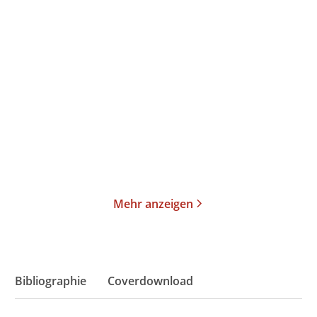
Klaus-Peter Wolf
Klaus-Peter Wolf
Der
Ostfriesennebel
Weihnachtsmannkiller 3
Gebundene Ausgabe
Taschenbuch
16,00
€
*
14,00
€
*
Merken
Merken
Mehr anzeigen
Bibliographie
Coverdownload