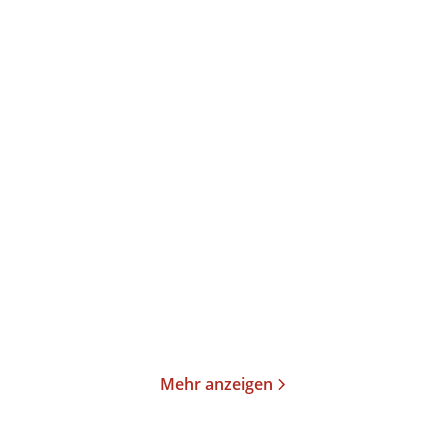
Linda Castillo
Linda Castillo
Gefährlicher Weg
Die Zahlen der Toten
E-Book
Taschenbuch
2,99
€
*
14,00
€
*
Merken
Merken
Mehr anzeigen