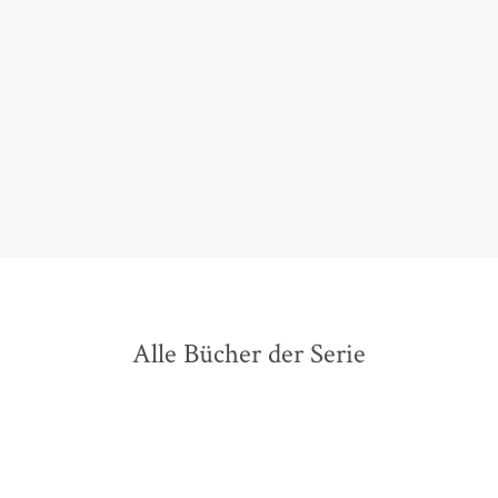
›Böse Seelen‹ ist ein fesselnder Thriller, dessen
Spannung stetig zunimmt und der einen
interessanten Einblick in die amische Lebensweise
gibt.
Regula Tanner,
Schweizer Familie, 29. August 2017
Alle Bücher der Serie