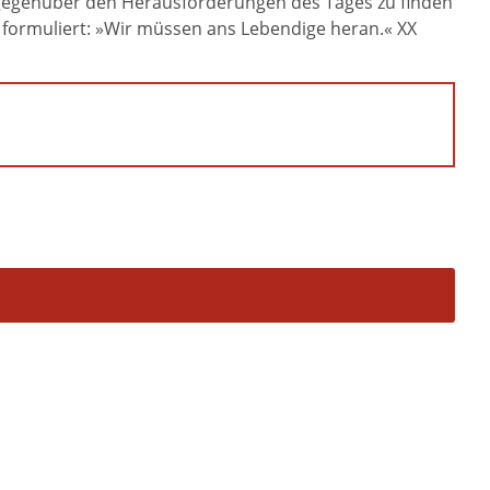
ung gegenüber den Herausforderungen des Tages zu finden
formuliert: »Wir müssen ans Lebendige heran.« XX