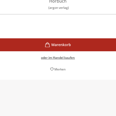
Hörbuch
(argon verlag)
oder im Handel kaufen
Merken
tlich jeder weiß: Für Trump zählt nur der eigene Vorteil. Insof
Matthias Kolb,
Süddeutsche Zeitung, 27. Januar 2020