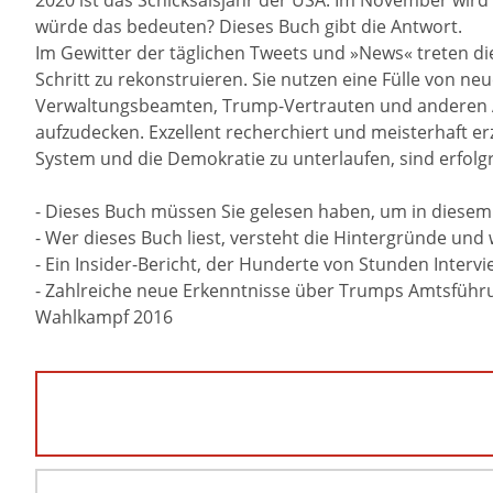
2020 ist das Schicksalsjahr der USA. Im November wird
würde das bedeuten? Dieses Buch gibt die Antwort.
Im Gewitter der täglichen Tweets und »News« treten die
Schritt zu rekonstruieren. Sie nutzen eine Fülle von n
Verwaltungsbeamten, Trump-Vertrauten und anderen 
aufzudecken. Exzellent recherchiert und meisterhaft er
System und die Demokratie zu unterlaufen, sind erfolgre
- Dieses Buch müssen Sie gelesen haben, um in diesem
- Wer dieses Buch liest, versteht die Hintergründe und 
- Ein Insider-Bericht, der Hunderte von Stunden Inter
- Zahlreiche neue Erkenntnisse über Trumps Amtsführun
Wahlkampf 2016