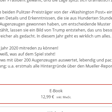
 der Präsident gewählt, und die Lage spitzt sich dramatisc
 beiden Pulitzer-Preisträger von der »Washington Post« ein
euen Details und Erkenntnissen, die sie aus Hunderten Stund
Augenzeugen gewonnen haben, um entscheidende Muster hi
zählt, lassen sie ein Bild von Trump entstehen, das uns bes
icher als gedacht. In diesem Jahr geht es wirklich um alles.
 Jahr 2020 mitreden zu können!
weiß, was auf dem Spiel steht!
views mit über 200 Augenzeugen auswertet, lebendig und pack
g; u.a. erstmals alle Hintergründe über den Mueller-Repor
E-Book
12,99
€
inkl. MwSt.