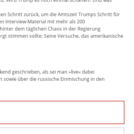
h zu: Wird Trump es noch einmal schaffen? Und was
en Schritt zurück, um die Amtszeit Trumps Schritt für
en Interview-Material mit mehr als 200
nter dem täglichen Chaos in der Regierung
orgt stimmen sollte: Seine Versuche, das amerikanische
end geschrieben, als sei man »live« dabei
t sowie über die russische Einmischung in den