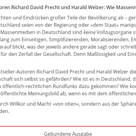
oren Richard David Precht und Harald Welzer: Wie Masse
hten und Eindrücken großer Teile der Bevölkerung ab – ge
tschland seien von der Regierung oder »dem Staat« manipul
ie Massenmedien in Deutschland sind
keine
Vollzugsorgane s
g zum Einseitigen, Simplifizierenden, Moralisierenden, E
auf blickt, was der jeweils andere gerade sagt oder schreib
ür den Zerfall der Gesellschaft. Denn Maßlosigkeit und Ein
seller-Autoren Richard David Precht und Harald Welzer die
chaft sich selbst so gefährden? Wie ist es in Deutschland, 
en öffentlich-rechtlichen Rundfunks dazu gekommen? Wie ko
röffentlichte Meinungsbild ab, wenn es mit dem öffentliche
ch Willkür und Macht »von oben«, sondern aus der Sphäre de
rden.
Gebundene Ausgabe