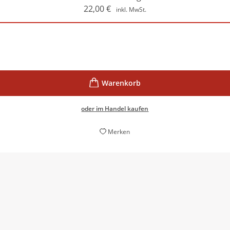
22,00
€
inkl. MwSt.
oder im Handel kaufen
Merken
e Neuveröffentlichung auf dem Buchmarkt nicht nur dieser Tage,
Karl Adam,
Sächsische Zeitung, 29. Oktober 2022