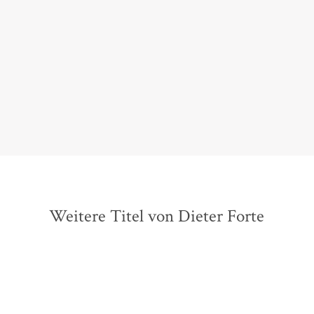
strukturierter Text […] Ein genießerisch
geschriebenes, geistreiches, artistisches Buch, ein
variantenreiches Lob der Vielfalt und des
Sonderbaren.
Sabine Peters,
Deutschlandfunk Büchermarkt, 16. April 2014
Weitere Titel von Dieter Forte