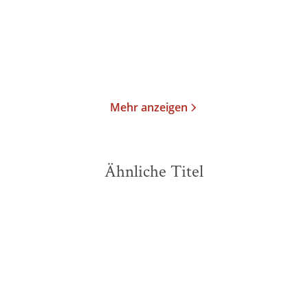
Taschenbuch
Taschenbuch
15,00
€
*
9,95
€
*
Im Handel kaufen
Merken
Merken
Mehr anzeigen
Ähnliche Titel
NEU
NEU