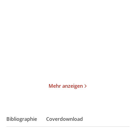
Oksana Sabuschko
Elke Heidenreich
Die längste Buchtour
Neulich im Himmel
Taschenbuch
Taschenbuch
15,00
€
*
15,00
€
*
Merken
Merken
Mehr anzeigen
Bibliographie
Coverdownload