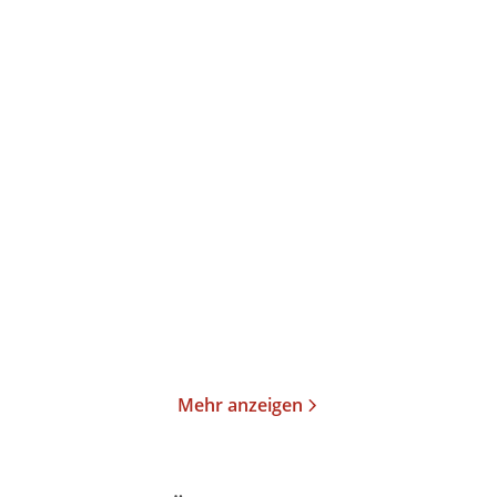
Christoph Ransmayr
Christoph Ransmayr
Der Fallmeister
Unter einem
Zuckerhimmel
Taschenbuch
Gebundene Ausgabe
14,00
€
*
58,00
€
*
Merken
Merken
Mehr anzeigen