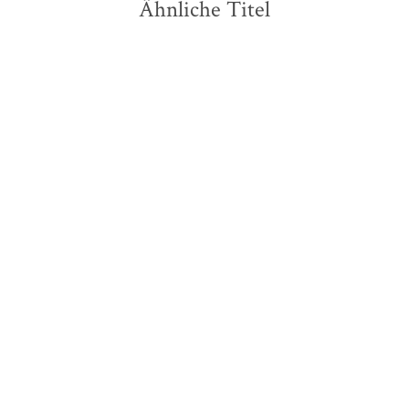
Ähnliche Titel
László Krasznahorkai
Thomas Mann
Die Welt voran
Tonio Kröger / Mario
und der Zauber ...