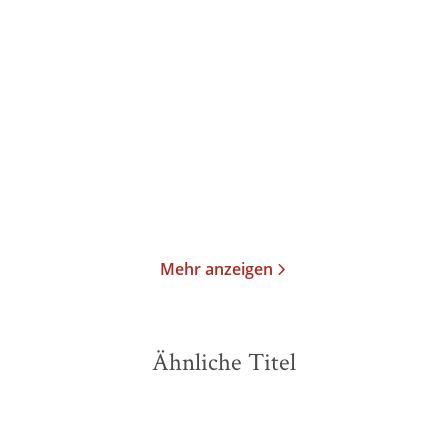
Atossa Araxia Abrahamian
Uzma Jalaluddin
Marissa
Stapley
Schmutzige Geschäfte im
Drei Feiertage und eine
Niemandslan ...
Hochzeit
Gebundene Ausgabe
Taschenbuch
25,00
€
*
13,00
€
*
Merken
Merken
Mehr anzeigen
Ähnliche Titel
NEU