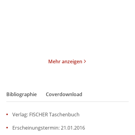
angespannt ...
Gebundene Ausgabe
Taschenbuch
26,00
€
*
19,00
€
*
Merken
Merken
Mehr anzeigen
Bibliographie
Coverdownload
Verlag: FISCHER Taschenbuch
Erscheinungstermin: 21.01.2016