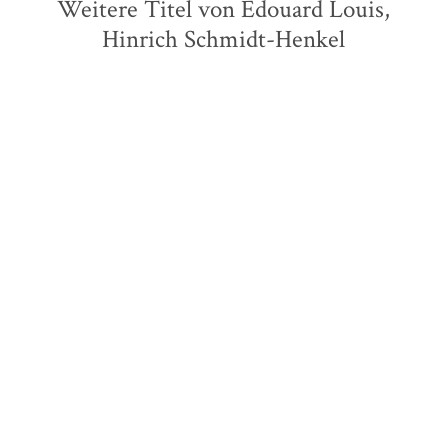
Weitere Titel von Édouard Louis,
Hinrich Schmidt-Henkel
Édouard Louis
Yasmina Reza
Monique bricht aus
Serge