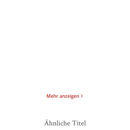
Édouard Louis
Ken Loach
Édouard Louis
Gespräch über Kunst und
Die Freiheit einer Frau
Politik
Gebundene Ausgabe
Taschenbuch
17,00
€
*
13,00
€
*
Merken
Merken
Mehr anzeigen
Ähnliche Titel