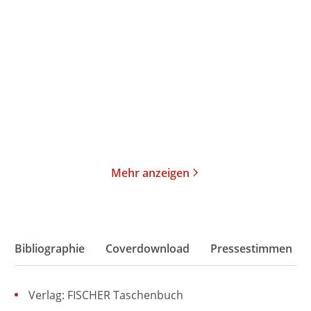
Jeder für sich und Gott
Die Rattenlinie – ein Nazi
gegen alle
auf der ...
Taschenbuch
Taschenbuch
16,00
€
*
17,00
€
*
Merken
Merken
Mehr anzeigen
Bibliographie
Coverdownload
Pressestimmen
Verlag: FISCHER Taschenbuch