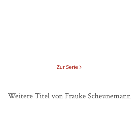
Tod zur See
Paperback
17,00
€
*
Merken
Zur Serie
Weitere Titel von Frauke Scheunemann