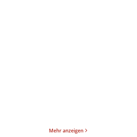
Amy Achterop
Amy Achterop
Die Hausboot-Detektei -
Die Hausboot-Detektei -
Tödlicher G ...
Tödliches F ...
E-Book
Taschenbuch
18,99
€
*
13,00
€
*
Merken
Merken
Mehr anzeigen