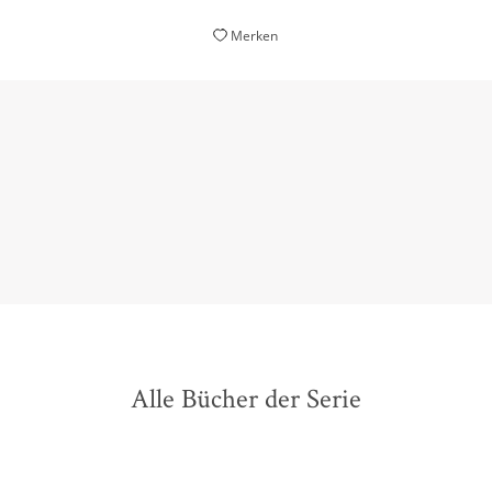
Merken
Eine klasse Mischung aus spannendem Krimi und
humorvollem Liebesschmöker.
Sonntagsjournal, 15. Mai 2022
Alle Bücher der Serie