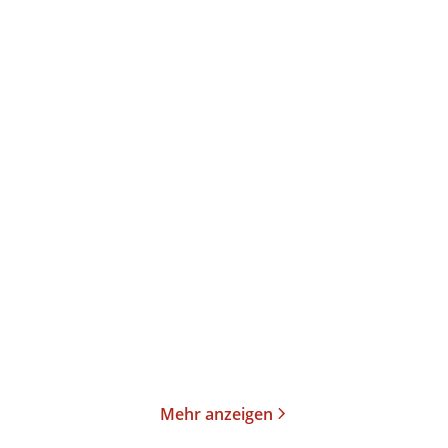
Amy Achterop
Amy Achterop
Die Hausboot-Detektei -
Die Hausboot-Detektei -
Tödlicher G ...
Tödliches F ...
E-Book
Taschenbuch
18,99
€
*
13,00
€
*
Merken
Merken
Mehr anzeigen