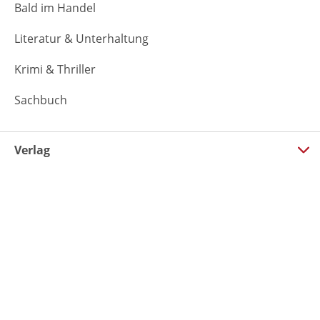
Bald im Handel
Literatur & Unterhaltung
Krimi & Thriller
Sachbuch
Verlag
Über uns
Presse & Veranstaltungen
Handel
Film-Agentur
Foreign Rights