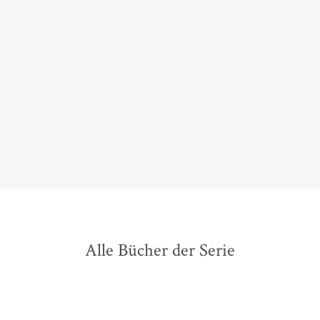
Dass sich aus [einem] Nebenschauplatz dann das
mörderische Grundmotiv des Romans entwickelt,
zeigt, dass Frauke Scheunemann auch mit ihrem
zweiten Usedom-Krimi zu überraschen weiß.
Thomas Koppenhagen,
Livres - Literaturbeilage des Luxemburger Tageblatts, 30.
Mai 2023
Alle Bücher der Serie