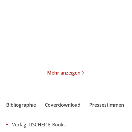
Lesen gefährdet die
Das Leben ist schön
Dummheit
Taschenbuch
Taschenbuch
10,00
€
*
10,00
€
*
Merken
Merken
Mehr anzeigen
Bibliographie
Coverdownload
Pressestimmen
Verlag: FISCHER E-Books