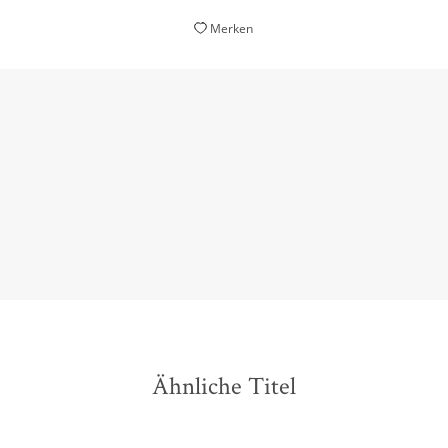
Merken
erstaunlich modern
Klaus Modick,
Nordwest-Zeitung, 11. März 2013
Ähnliche Titel