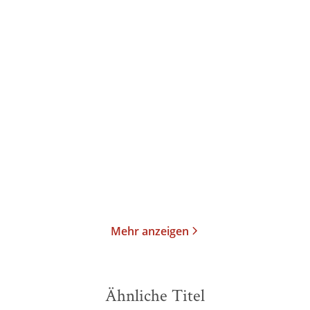
Gerhard Roth
Gerhard Roth
Die Hölle ist leer - die
Es gibt keinen böseren
Teufel sin ...
Engel als di ...
Taschenbuch
Gebundene Ausgabe
22,00
€
*
23,00
€
*
Im Handel kaufen
Merken
Merken
Mehr anzeigen
Ähnliche Titel