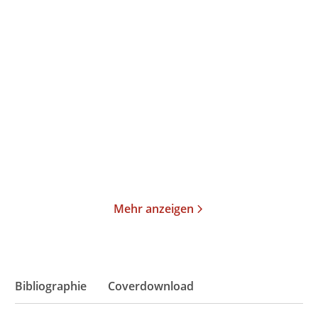
Annika Büsing
Ulrich Peltzer
Magisch
Der verlorene Schlaf
Gebundene Ausgabe
Gebundene Ausgabe
24,00
€
*
26,00
€
*
Merken
Merken
Mehr anzeigen
Bibliographie
Coverdownload