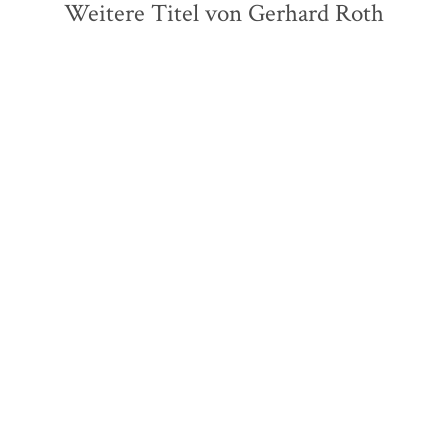
Weitere Titel von Gerhard Roth
Gerhard Roth
Gerhard Roth
Die Imker
Jenseitsreise