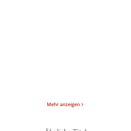
Roland Schimmelpfennig
Roland Schimmelpfennig
Bericht von der
Sie wartet, aber sie weiß
Mondlandung
nicht, au ...
Gebundene Ausgabe
Gebundene Ausgabe
18,00
€
*
24,00
€
*
Merken
Merken
Mehr anzeigen