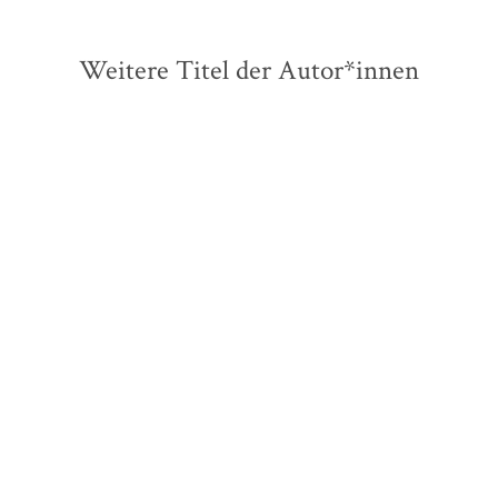
Weitere Titel der Autor*innen
Roland Schimmelpfennig
Björn SC Deigner
Noëlle
Haeseling
...