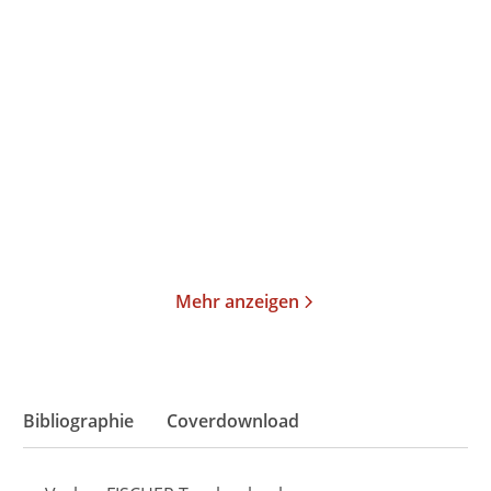
Roland Schimmelpfennig
Rosa von Praunheim
ANTHROPOLIS
Rosas Theater
Taschenbuch
Taschenbuch
24,00
€
*
15,00
€
*
Im Handel kaufen
Merken
Merken
Mehr anzeigen
Bibliographie
Coverdownload