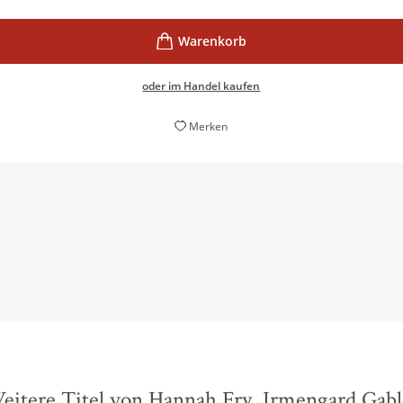
oder im Handel kaufen
Merken
athematik ist sexy und universell, das ist Hannah Frys Botschaf
Katrin Zöfel,
Deutschlandfunk, 05. Februar 2016
eitere Titel von Hannah Fry, Irmengard Gabl