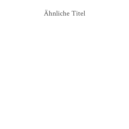
Ähnliche Titel
Caren Jeß
Emre Akal
Paul Grellong
...