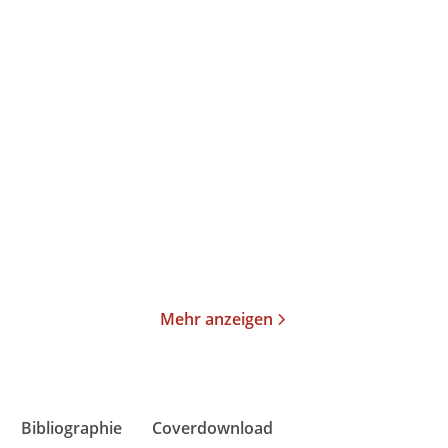
Roland Schimmelpfennig
Rosa von Praunheim
ANTHROPOLIS
Rosas Theater
Taschenbuch
Taschenbuch
24,00
€
*
15,00
€
*
Im Handel kaufen
Merken
Merken
Mehr anzeigen
Bibliographie
Coverdownload