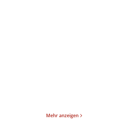
Björn SC Deigner
Noëlle
Roland Schimmelpfennig
Haeseling
...
Dramatische Rundschau
Bericht von der
07
Mondlandung
E-Book
Gebundene Ausgabe
18,99
€
*
18,00
€
*
Merken
Merken
Mehr anzeigen