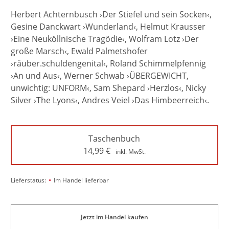
Herbert Achternbusch ›Der Stiefel und sein Socken‹,
Gesine Danckwart ›Wunderland‹, Helmut Krausser
›Eine Neuköllnische Tragödie‹, Wolfram Lotz ›Der
große Marsch‹, Ewald Palmetshofer
›räuber.schuldengenital‹, Roland Schimmelpfennig
›An und Aus‹, Werner Schwab ›ÜBERGEWICHT,
unwichtig: UNFORM‹, Sam Shepard ›Herzlos‹, Nicky
Silver ›The Lyons‹, Andres Veiel ›Das Himbeerreich‹.
Taschenbuch
14,99
€
inkl. MwSt.
•
Lieferstatus:
Im Handel lieferbar
Jetzt im Handel kaufen