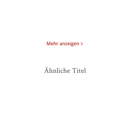
Gebundene Ausgabe
Taschenbuch
54,00
€
*
9,95
€
*
Im Handel kaufen
Merken
Merken
Mehr anzeigen
Ähnliche Titel
NEU
NEU