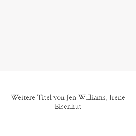
Jenn Williams hat [...] einen spannenden Thriller
geschaffen, der durch einen gut durchdachten Plot,
eine faszinierende Heldin und ein düsteres Setting
eines kleinen Küstenortes besticht.
Jeanine Rudat,
Stadtradio Göttingen, 01. April 2024
Weitere Titel von Jen Williams, Irene
Eisenhut