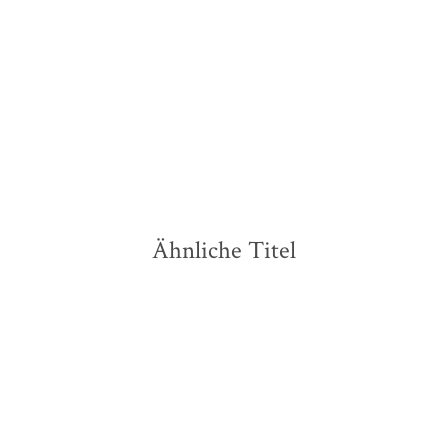
E-Book
Paperback
9,99
€
*
14,99
€
*
Merken
Merken
Ähnliche Titel
BESTSELLER