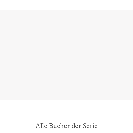
ein großes Vergnügen
Tanja Brinkmann,
Münchner Merkur, 24. Mai 2021
Alle Bücher der Serie