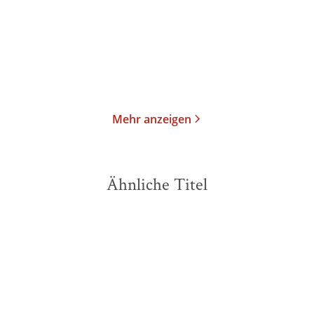
E-Book
Taschenbuch
16,99
€
*
13,00
€
*
Merken
Merken
Mehr anzeigen
Ähnliche Titel
BESTSELLER