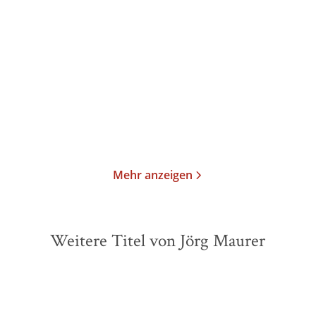
Föhnlage / Hochsaison /
Hochsaison
Niedertrach ...
E-Book
Taschenbuch
16,99
€
*
14,00
€
*
Merken
Merken
Mehr anzeigen
Weitere Titel von Jörg Maurer
BESTSELLER
BESTSELLER