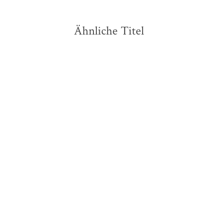
Ähnliche Titel
NEU
NEU
Franziska Jebens
Tana French