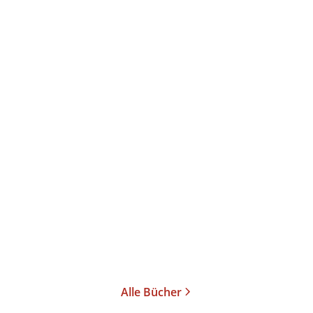
Katerina Poladjan
Katerina Poladjan
Vielleicht Marseille
Hier sind Löwen
Taschenbuch
Taschenbuch
14,00
€
*
15,00
€
*
Merken
Merken
Alle Bücher