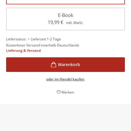
E-Book
19,99
€
inkl. MwSt.
•
Lieferstatus:
Lieferzeit 1-2 Tage
Kostenloser Versand innerhalb Deutschlands
Lieferung & Versand
oder im Handel kaufen
Merken
Katerina Poladjan ist ein stiller Star der