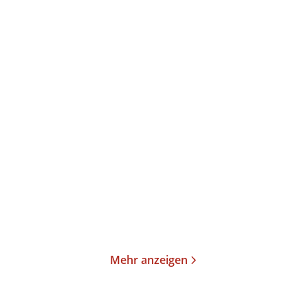
Annika Büsing
Ulrich Peltzer
Magisch
Der verlorene Schlaf
Gebundene Ausgabe
Gebundene Ausgabe
24,00
€
*
26,00
€
*
Merken
Merken
Mehr anzeigen