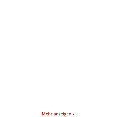
Clara Langenbach
Thomas Mann
Die Senfblütensaga - Zeit
Buddenbrooks
für Träum ...
E-Book
Taschenbuch
18,99
€
*
18,00
€
*
Merken
Merken
Mehr anzeigen