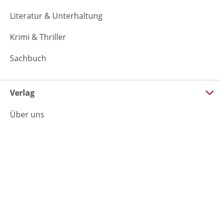
Literatur & Unterhaltung
Krimi & Thriller
Sachbuch
Verlag
Über uns
Presse & Veranstaltungen
Handel
Film-Agentur
Foreign Rights
Rechte & Lizenzen