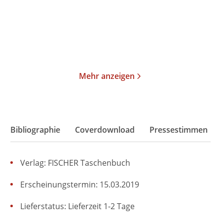
Taschenbuch
Gebundene Ausgabe
16,00
€
*
66,00
€
*
Merken
Merken
Mehr anzeigen
Bibliographie
Coverdownload
Pressestimmen
Verlag: FISCHER Taschenbuch
Erscheinungstermin: 15.03.2019
Lieferstatus: Lieferzeit 1-2 Tage