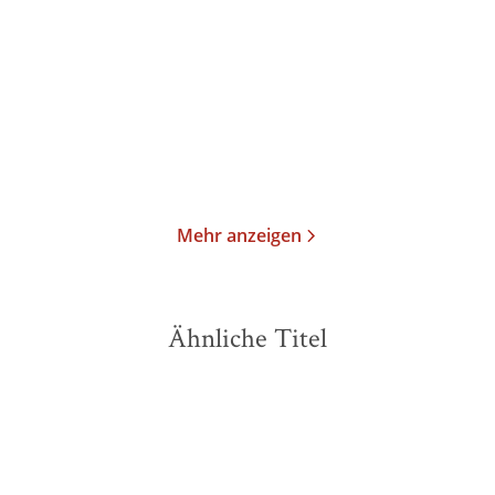
das Meer
Taschenbuch
Gebundene Ausgabe
14,00
€
*
16,00
€
*
Merken
Merken
Mehr anzeigen
Ähnliche Titel
BESTSELLER