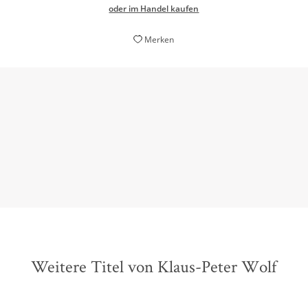
oder im Handel kaufen
Merken
Hier ist die Welt tatsächlich noch ein Dorf, ganz echt
und aus rotem Klinker und zum Anfassen.
Westdeutsche Allgemeine Zeitung, 26. März 2019
Weitere Titel von Klaus-Peter Wolf