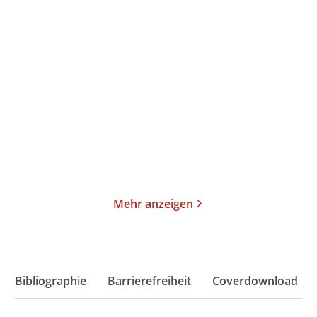
Philippe Sands
Laetitia Colombani
Die Rattenlinie – ein Nazi
Das Haus der Frauen
auf der ...
Taschenbuch
Taschenbuch
17,00
€
*
14,00
€
*
Merken
Merken
Mehr anzeigen
Bibliographie
Barrierefreiheit
Coverdownload