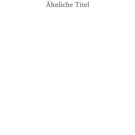
Ähnliche Titel
BESTSELLER
Chimamanda Ngozi Adichie
Werner Herzog
Trauer ist das Glück,
Jeder für sich und Gott
geliebt zu ha ...
gegen alle