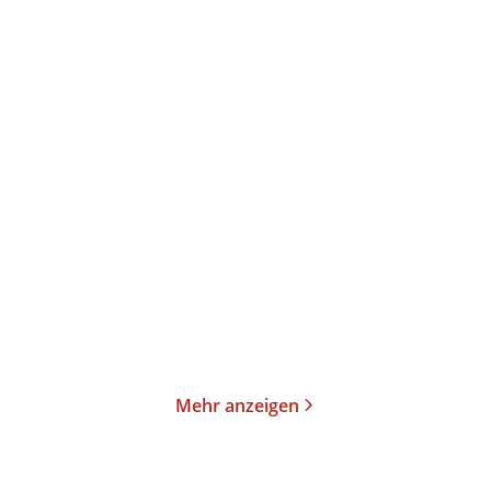
Mary Kay Andrews
Chevy Stevens
Weihnachtsglitzern /
Was dich nicht tötet –
Winterfunkeln ...
Those Girls
E-Book
Taschenbuch
12,99
€
*
13,00
€
*
Merken
Merken
Mehr anzeigen