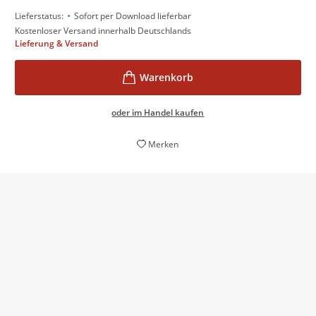
•
Lieferstatus:
Sofort per Download lieferbar
Kostenloser Versand innerhalb Deutschlands
Lieferung & Versand
oder im Handel kaufen
Merken
Eine wahre Geschichte über eine mutige Frau, die
nicht nur ein Vorbild in der Emanzipation, sondern
auch in der Wissenschaft war.
Gala, 22. September 2023