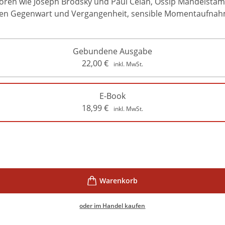
toren wie Joseph Brodsky und Paul Celan, Ossip Mandelstam
ischen Gegenwart und Vergangenheit, sensible Momentaufna
Gebundene Ausgabe
22,00
€
inkl. MwSt.
E-Book
18,99
€
inkl. MwSt.
oder im Handel kaufen