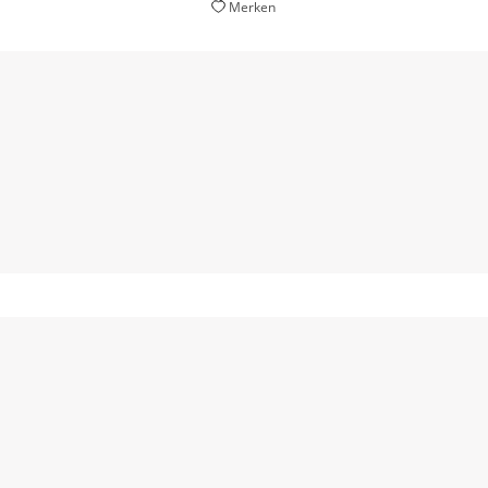
Merken
 man sich angesichts der bis ins Heimatministerielle hochgepu
kann.
Paul Jandl,
Neue Zürcher Zeitung, 06. April 2018