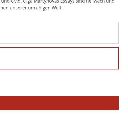
 und Ovid. Olga Martynovas Essays sind hellwach und
hmen unserer unruhigen Welt.