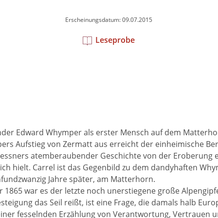
Erscheinungsdatum: 09.07.2015
Leseprobe
änder Edward Whymper als erster Mensch auf dem Matterhorn,
ers Aufstieg von Zermatt aus erreicht der einheimische Berg
ld Messners atemberaubender Geschichte von der Eroberung 
ch hielt. Carrel ist das Gegenbild zu dem dandyhaften Whym
nfundzwanzig Jahre später, am Matterhorn.
 1865 war es der letzte noch unerstiegene große Alpengipfel
gung das Seil reißt, ist eine Frage, die damals halb Europa
iner fesselnden Erzählung von Verantwortung, Vertrauen und 