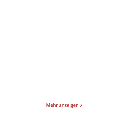
Charles Brenner
Robert Pfaller
Beate Hofstadler
Grundzüge der
After you get what you
Psychoanalyse
want, you do ...
Taschenbuch
E-Book
19,99
€
*
13,99
€
*
Merken
Merken
Mehr anzeigen