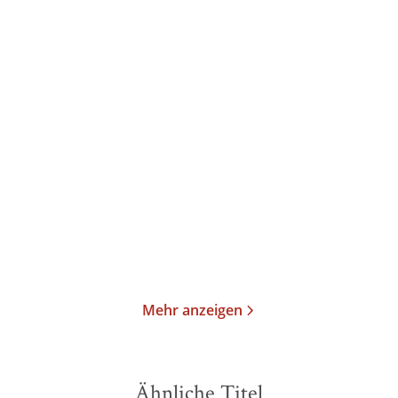
Stefan Zweig
Oliver Matuschek
Stefan Zweig
»Ich wünschte, dass ich
Im Schnee
Ihnen ein w ...
Gebundene Ausgabe
E-Book
24,99
€
*
0,99
€
*
Im Handel kaufen
Merken
Merken
Mehr anzeigen
Ähnliche Titel