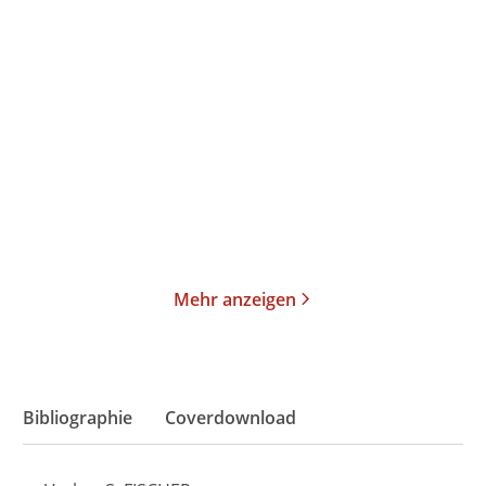
Thomas Mann
Thomas Mann
Joseph und seine Brüder
Joseph und seine Brüder
II. Der jun ...
III. Joseph ...
Taschenbuch
Taschenbuch
19,00
€
*
23,00
€
*
Merken
Merken
Mehr anzeigen
Bibliographie
Coverdownload