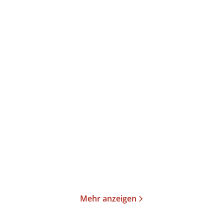
Oksana Sabuschko
Elke Heidenreich
Die längste Buchtour
Neulich im Himmel
Taschenbuch
Taschenbuch
15,00
€
*
15,00
€
*
Merken
Merken
Mehr anzeigen