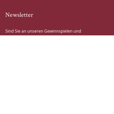
Newsletter
Sind Sie an unseren Gewinnspielen und
Buchhighlights interessiert? Dann tragen Sie sich hier
schnell und einfach ein!
E-Mail-Adresse
Autor*innen