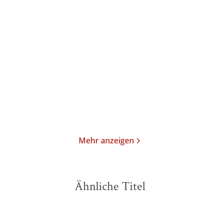
Olivia Haddon
Shelby Van Pelt
Diese Sache mit uns
Das Glück hat acht Arme
Gebundene Ausgabe
Taschenbuch
22,00
€
*
14,00
€
*
Merken
Merken
Mehr anzeigen
Ähnliche Titel