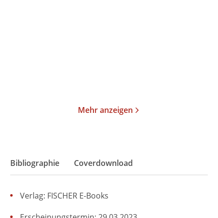
Aftertaste
Tokyo Flower Shop – Der
kleine Blum ...
Paperback
Gebundene Ausgabe
18,00
€
*
22,00
€
*
Merken
Merken
Mehr anzeigen
Bibliographie
Coverdownload
Verlag: FISCHER E-Books
Erscheinungstermin: 29.03.2023