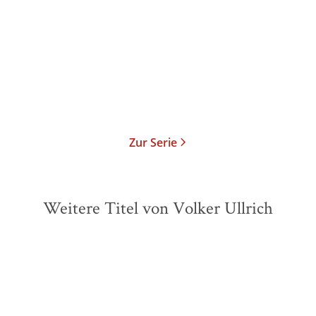
Gebundene Ausgabe
Gebundene Ausgabe
38,00
€
*
32,00
€
*
Merken
Merken
Zur Serie
Weitere Titel von Volker Ullrich