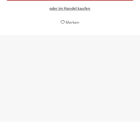
oder im Handel kaufen
Merken
Ohne sich allzu sehr auf gewagte psychologische
Erklärungsmuster einzulassen, gelingt Ullrich […] eine
überzeugende Annäherung, und das in einer gut
lesbaren, eingängigen Sprache.
dpa, 17. Oktober 2013