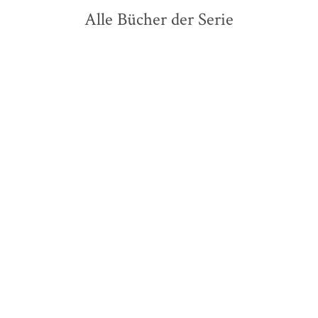
Alle Bücher der Serie
Volker Ullrich
Volker Ullrich
Adolf Hitler
Adolf Hitler