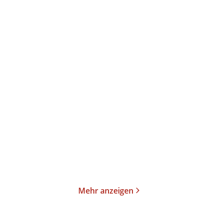
Jochen von Lang
Volker Ullrich
Der Sekretär
Adolf Hitler
E-Book
Gebundene Ausgabe
19,99
€
*
32,00
€
*
Merken
Merken
Mehr anzeigen