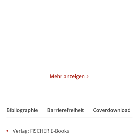
Steine & Erden
Autobiographie des Todes
Taschenbuch
Gebundene Ausgabe
14,00
€
*
28,00
€
*
Merken
Merken
Mehr anzeigen
Bibliographie
Barrierefreiheit
Coverdownload
Verlag: FISCHER E-Books