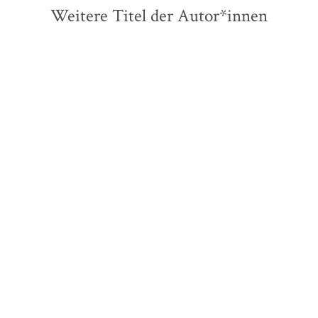
Weitere Titel der Autor*innen
Hans Jürgen Balmes
Polly Morland