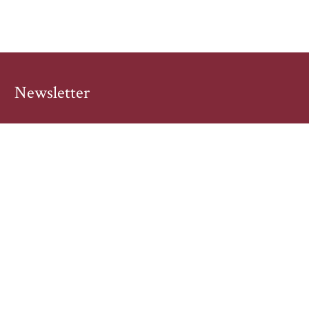
Newsletter
Sind Sie an unseren Gewinnspielen und
Buchhighlights interessiert? Dann tragen Sie sich hier
schnell und einfach ein!
E-Mail-Adresse