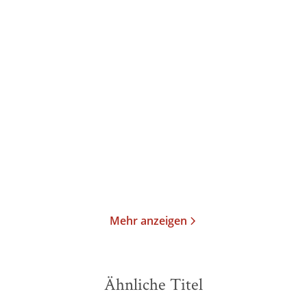
Hans Jürgen Balmes
Alexander
Michel Foucault
Hans Jürgen
Roesler
Balmes
...
Neue Rundschau 2022/4
Neue Rundschau 2022/3
Taschenbuch
Taschenbuch
17,00
€
*
17,00
€
*
Im Handel kaufen
Im Handel kaufen
Merken
Merken
Mehr anzeigen
Ähnliche Titel