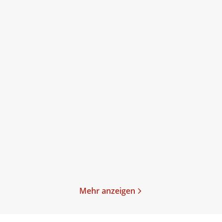
Marlene Streeruwitz
Marlene Streeruwitz
Handbuch gegen den
Tage im Mai.
Krieg.
Gebundene Ausgabe
Gebundene Ausgabe
16,00
€
*
26,00
€
*
Merken
Merken
Mehr anzeigen