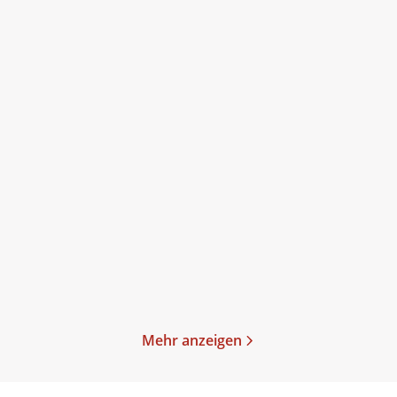
Reinhard Kaiser-Mühlecker
Reinhard Kaiser-Mühlecker
Enteignung
Fremde Seele, dunkler
Wald
Taschenbuch
Taschenbuch
15,00
€
*
15,00
€
*
Im Handel kaufen
Merken
Merken
Mehr anzeigen