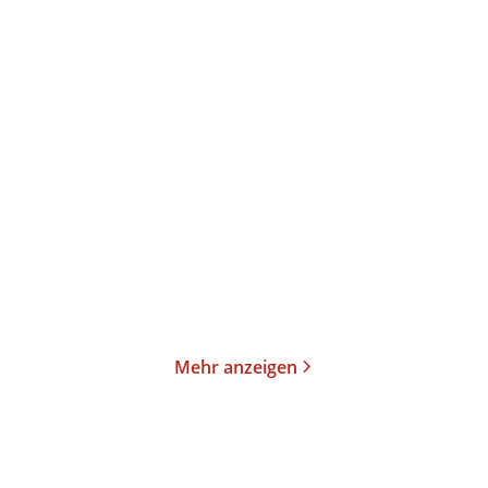
Elin Blomgren
Édouard Louis
Mittsommertod
Monique bricht aus
Paperback
Taschenbuch
17,00
€
*
15,00
€
*
Merken
Merken
Mehr anzeigen