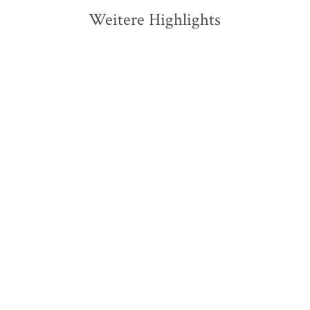
Weitere Highlights
Olivie Blake
Sharon Dodua Otoo