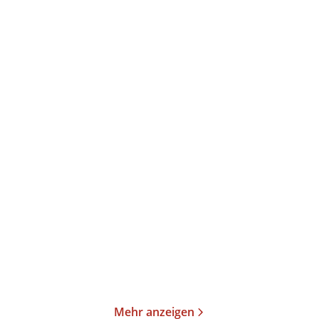
Oksana Sabuschko
Elke Heidenreich
Die längste Buchtour
Neulich im Himmel
Taschenbuch
Taschenbuch
15,00
€
*
15,00
€
*
Merken
Merken
Mehr anzeigen