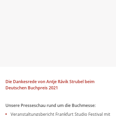
eine Meisterin der inneren Zustände. [...] Bereits auf
den ersten Seiten von Antje Rávik Strubels
s
gleißendem Roman ›Blaue Frau‹ setzt ein
charakteristischer Sog ein.
Maike Albath,
Süddeutsche Zeitung, 11. August 2021
Die Dankesrede von Antje Rávik Strubel beim
Deutschen Buchpreis 2021
Unsere Presseschau rund um die Buchmesse:
Veranstaltungsbericht Frankfurt Studio Festival mit