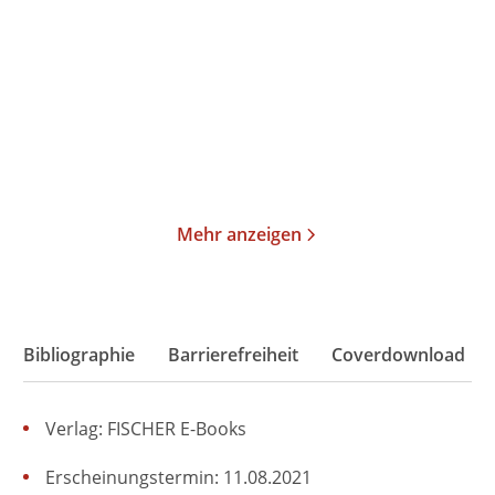
Gebundene Ausgabe
Gebundene Ausgabe
24,00
€
*
26,00
€
*
Merken
Merken
Mehr anzeigen
Bibliographie
Barrierefreiheit
Coverdownload
Verlag: FISCHER E-Books
Erscheinungstermin: 11.08.2021