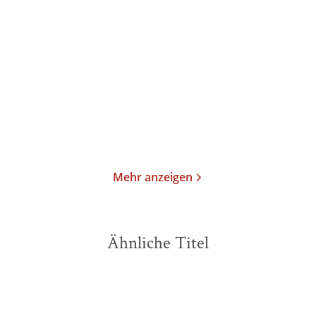
Stimmen einer Stadt
Fremd Gehen
Taschenbuch
Taschenbuch
8,00
€
*
15,00
€
*
Im Handel kaufen
Merken
Merken
Mehr anzeigen
Ähnliche Titel
NEU
NEU