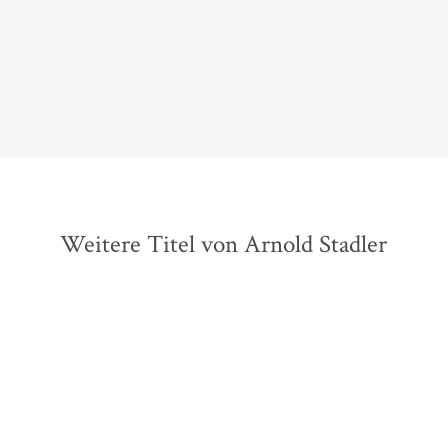
Jörg Magenau,
rbb Kultur, 29. März 2023
Weitere Titel von Arnold Stadler