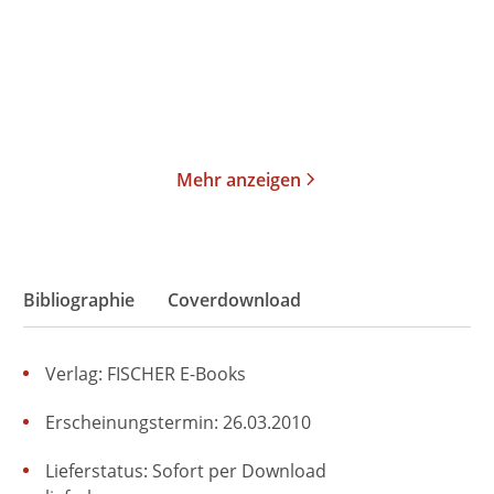
Gebundene Ausgabe
Taschenbuch
26,00
€
*
19,00
€
*
Merken
Merken
Mehr anzeigen
Bibliographie
Coverdownload
Verlag: FISCHER E-Books
Erscheinungstermin: 26.03.2010
Lieferstatus: Sofort per Download