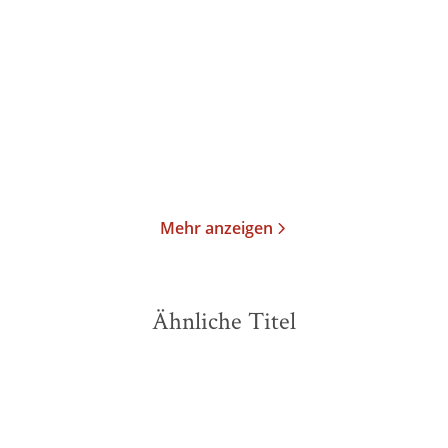
Verleugnen
Überleben
Taschenbuch
Taschenbuch
14,00
€
*
14,00
€
*
Merken
Merken
Mehr anzeigen
Ähnliche Titel
NEU