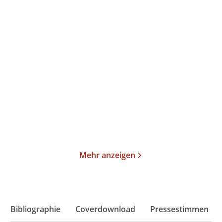
Arthur Garfunkel
Patti Smith
Auf dem Weg
M Train
Paperback
Taschenbuch
16,99
€
*
14,00
€
*
Im Handel kaufen
Merken
Merken
Mehr anzeigen
Bibliographie
Coverdownload
Pressestimmen