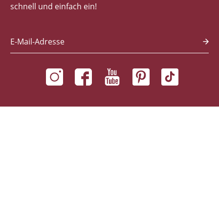
schnell und einfach ein!
E-Mail-Adresse
Autor*innen
Autor*innen von A-Z
Illustrator*innen von A-Z
Übersetzer*innen A-Z
Herausgeber*innen A-Z