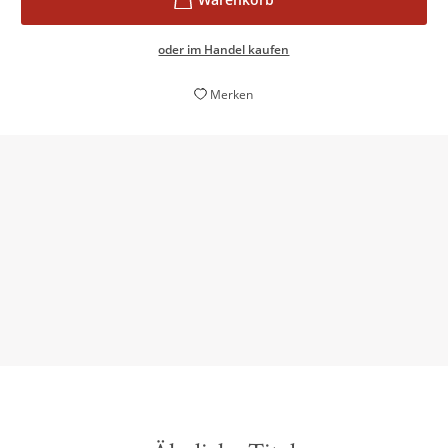
oder im Handel kaufen
Merken
Bravo, Frau Salesch! Ihr Buch ist einfach klasse
Meins – Frauen wie wir