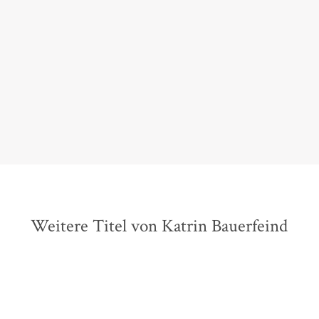
amüsante Geschichten übers Frausein
Myself, 01. Februar 2016
Weitere Titel von Katrin Bauerfeind