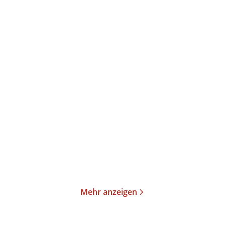
Barbara Wood
Barbara Wood
Das goldene Tal
Wohin dein Traum dich
führt
E-Book
Taschenbuch
9,99
€
*
18,00
€
*
Merken
Merken
Mehr anzeigen