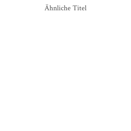
Ähnliche Titel
Micaela Jary
Katharina Oswald
Der Sommer der
Die Schneiderei in der