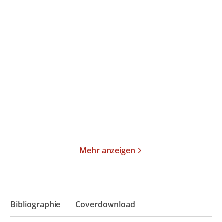
Daniel Speck
Clara Langenbach
Villa Rivolta
Die Senfblütensaga - Zeit
für Träum ...
Gebundene Ausgabe
E-Book
25,00
€
*
18,99
€
*
Merken
Merken
Mehr anzeigen
Bibliographie
Coverdownload