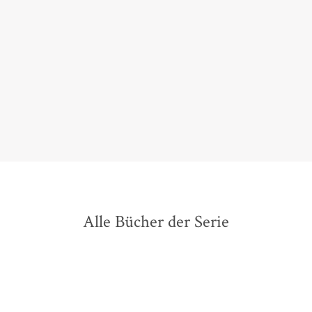
›Böse Seelen‹ ist ein fesselnder Thriller, dessen
Spannung stetig zunimmt und der einen
interessanten Einblick in die amische Lebensweise
gibt.
Regula Tanner,
Schweizer Familie, 29. August 2017
Alle Bücher der Serie