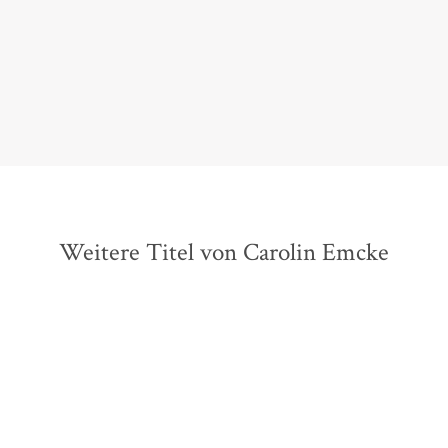
Wenn Tagebuch, dann besser das von Carolin Emcke.
Katja Schönherr,
NZZ am Sonntag - Bücher am Sonntag, 28. Februar 2021
Weitere Titel von Carolin Emcke