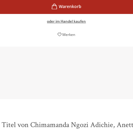
oder im Handel kaufen
Merken
Ihre Bücher sind voll von starken Frauenfiguren.
DONNA, 01. Februar 2017
 Titel von Chimamanda Ngozi Adichie, Anet