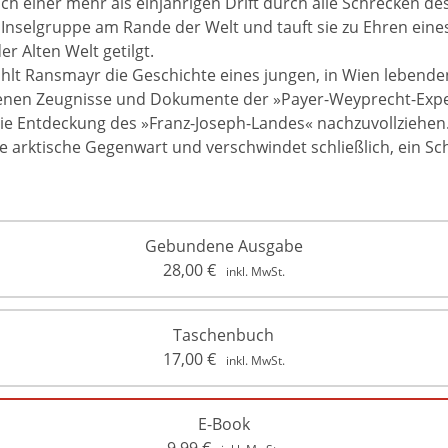
h einer mehr als einjährigen Drift durch alle Schrecken de
nselgruppe am Rande der Welt und tauft sie zu Ehren eines
er Alten Welt getilgt.
ählt Ransmayr die Geschichte eines jungen, in Wien lebende
enen Zeugnisse und Dokumente der »Payer-Weyprecht-Expedi
ie Entdeckung des »Franz-Joseph-Landes« nachzuvollziehen.
e arktische Gegenwart und verschwindet schließlich, ein Sc
Gebundene Ausgabe
28,00
€
inkl. MwSt.
Taschenbuch
17,00
€
inkl. MwSt.
E-Book