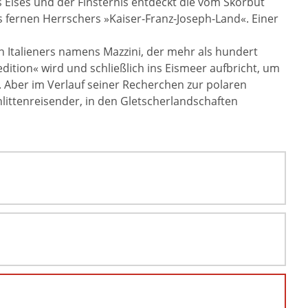
s Eises und der Finsternis entdeckt die vom Skorbut
 fernen Herrschers »Kaiser-Franz-Joseph-Land«. Einer
n Italieners namens Mazzini, der mehr als hundert
tion« wird und schließlich ins Eismeer aufbricht, um
 Aber im Verlauf seiner Recherchen zur polaren
hlittenreisender, in den Gletscherlandschaften