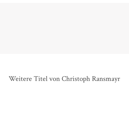
 Buchtitel aller Zeiten. Und die Größe seiner Sprache, die über 
Benno Fürmann,
Welt.de, 18. Januar 2025
Weitere Titel von Christoph Ransmayr