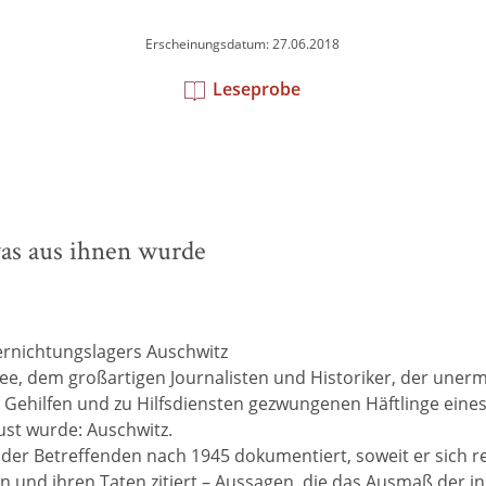
Erscheinungsdatum: 27.06.2018
Leseprobe
was aus ihnen wurde
ernichtungslagers Auschwitz
lee, dem großartigen Journalisten und Historiker, der uner
 Gehilfen und zu Hilfsdiensten gezwungenen Häftlinge eines
aust wurde: Auschwitz.
der Betreffenden nach 1945 dokumentiert, soweit er sich rec
n und ihren Taten zitiert – Aussagen, die das Ausmaß der 