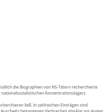
müdlich die Biographien von NS-Tätern recherchierte
 nationalsozialistischen Konzentrationslagers
herchieren ließ. In zahlreichen Einträgen sind
in Auschwitz begangenen Verbrechen glasklar vor Augen