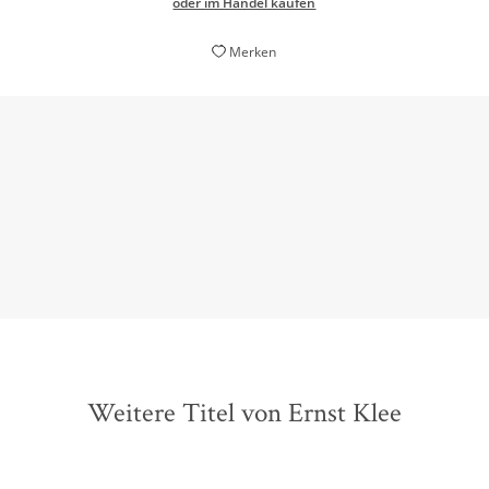
oder im Handel kaufen
Merken
Es ist ein zum Fürchten konkretes und lange überfälliges Buch.
Barbara Möller,
Die Welt, 08. März 2014
Weitere Titel von Ernst Klee