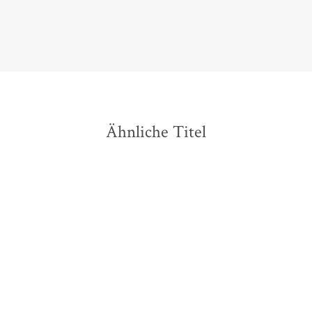
Ilko-Sascha Kowalczuk,
Das Historisch-Politische Buch, 20. Oktober 2025
Ähnliche Titel