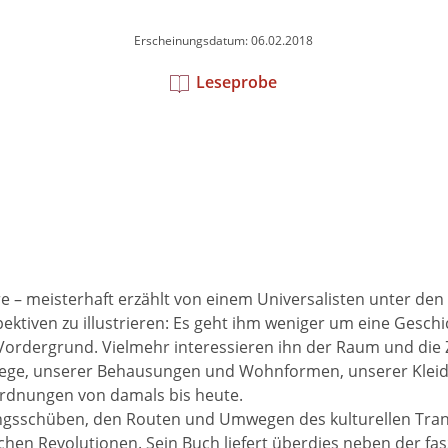
Erscheinungsdatum: 06.02.2018
Leseprobe
 – meisterhaft erzählt von einem Universalisten unter den H
ven zu illustrieren: Es geht ihm weniger um eine Geschic
rdergrund. Vielmehr interessieren ihn der Raum und die Ze
erwege, unserer Behausungen und Wohnformen, unserer Klei
ordnungen von damals bis heute.
ngsschüben, den Routen und Umwegen des kulturellen Trans
hen Revolutionen. Sein Buch liefert überdies neben der fa