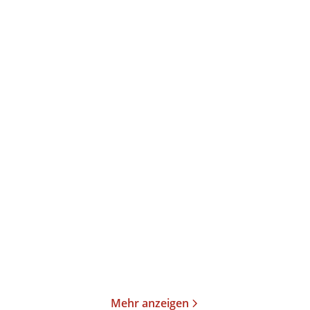
Oksana Sabuschko
Elke Heidenreich
Die längste Buchtour
Neulich im Himmel
Taschenbuch
Taschenbuch
15,00
€
*
15,00
€
*
Merken
Merken
Mehr anzeigen