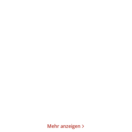
Oksana Sabuschko
Elke Heidenreich
Die längste Buchtour
Neulich im Himmel
Taschenbuch
Taschenbuch
15,00
€
*
15,00
€
*
Merken
Merken
Mehr anzeigen