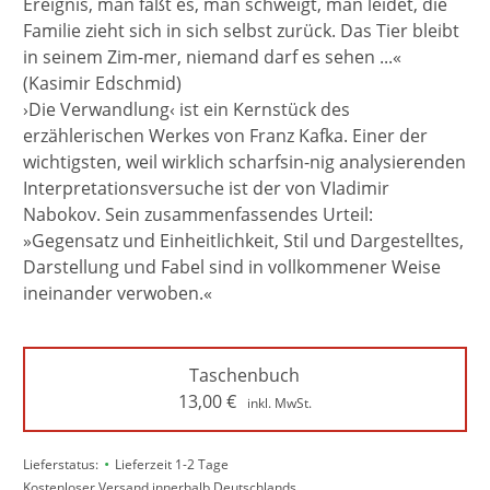
Ereignis, man faßt es, man schweigt, man leidet, die
Familie zieht sich in sich selbst zurück. Das Tier bleibt
in seinem Zim-mer, niemand darf es sehen ...«
(Kasimir Edschmid)
›Die Verwandlung‹ ist ein Kernstück des
erzählerischen Werkes von Franz Kafka. Einer der
wichtigsten, weil wirklich scharfsin-nig analysierenden
Interpretationsversuche ist der von VIadimir
Nabokov. Sein zusammenfassendes Urteil:
»Gegensatz und Einheitlichkeit, Stil und Dargestelltes,
Darstellung und Fabel sind in vollkommener Weise
ineinander verwoben.«
Taschenbuch
13,00
€
inkl. MwSt.
•
Lieferstatus:
Lieferzeit 1-2 Tage
Kostenloser Versand innerhalb Deutschlands